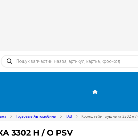
Products search
вна
Грузовые Автомобили
ГАЗ
Кронштейн глушника 3302 н / 
3302 Н / О PSV