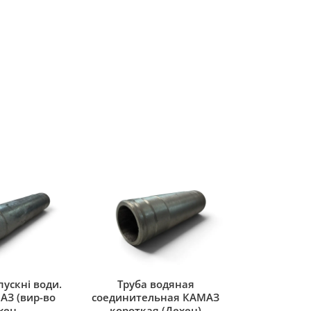
ускні води.
Труба водяная
АЗ (вир-во
соединительная КАМАЗ
хен
короткая (Дехен)