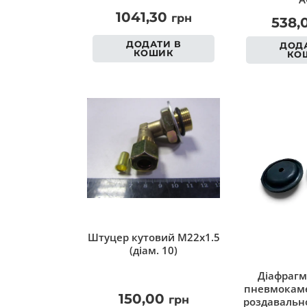
1041,30
грн
538,
ДОДАТИ В
ДОДА
КОШИК
КО
Штуцер кутовий M22x1.5
(діам. 10)
Діафрагм
пневмокаме
150,00
грн
роздавально