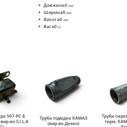
Довжина
0
мм
Ширина
0
мм
Висота
0
мм
Вага
0
кг
ра 507-РС Б
Труби переп
Труба підвідна КАМАЗ
вир-во S.I.L.A
терм. КАМ
(вир-во Дехен)
C)
Де