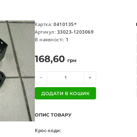
Картка:
0410135*
Артикул:
33023-1203069
В наявності:
1
168,60
грн
Кронштейн глушника 3302 н / о PSV кількіст
ДОДАТИ В КОШИК
ОПИС ТОВАРУ
Крос-коди: