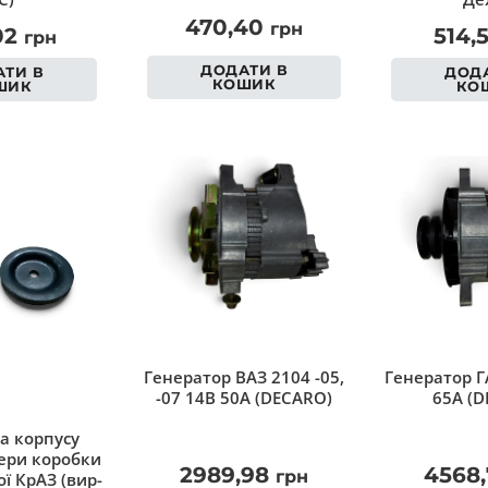
470,40
грн
02
514,
грн
ДОДАТИ В
ТИ В
ДОДА
КОШИК
ШИК
КО
Генератор ВАЗ 2104 -05,
Генератор Г
-07 14В 50А (DECARO)
65А (D
а корпусу
ри коробки
2989,98
4568
грн
ї КрАЗ (вир-