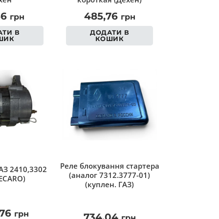
56
485,76
грн
грн
ТИ В
ДОДАТИ В
ШИК
КОШИК
Реле блокування стартера
АЗ 2410,3302
(аналог 7312.3777-01)
ECARO)
(куплен. ГАЗ)
,76
грн
734,04
грн