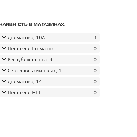
НАЯВНІСТЬ В МАГАЗИНАХ:
Долматова, 10А
1
Підрозділ Іномарок
0
Республіканська, 9
0
Січеславський шлях, 1
0
ь
Долматова, 14
0
Підрозділ НТТ
0