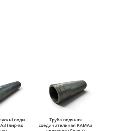
ускні води.
Труба водяная
АЗ (вир-во
соединительная КАМАЗ
хен
короткая (Дехен)