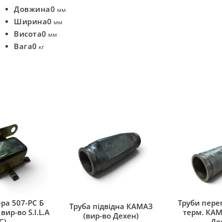
Довжина
0
мм
Ширина
0
мм
Висота
0
мм
Вага
0
кг
ра 507-РС Б
Труби переп
Труба підвідна КАМАЗ
вир-во S.I.L.A
терм. КАМ
(вир-во Дехен)
C)
Де