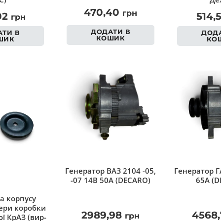
470,40
грн
02
514,
грн
ДОДАТИ В
ТИ В
ДОДА
КОШИК
ШИК
КО
Генератор ВАЗ 2104 -05,
Генератор Г
-07 14В 50А (DECARO)
65А (D
а корпусу
ри коробки
2989,98
4568
грн
ї КрАЗ (вир-