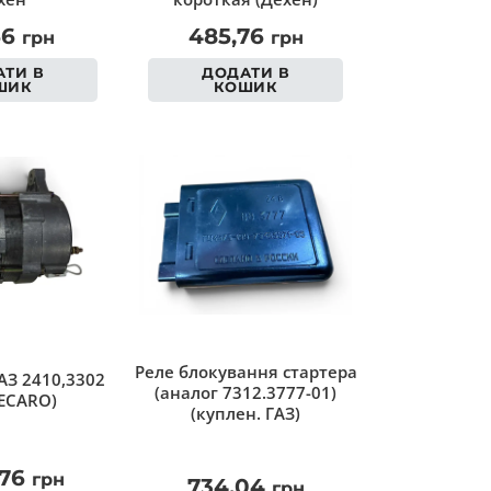
56
485,76
грн
грн
ТИ В
ДОДАТИ В
ШИК
КОШИК
Реле блокування стартера
АЗ 2410,3302
(аналог 7312.3777-01)
ECARO)
(куплен. ГАЗ)
,76
грн
734,04
грн