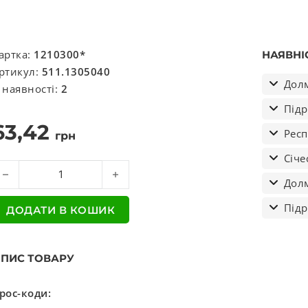
артка:
1210300*
НАЯВНІ
ртикул:
511.1305040
Долм
 наявності:
2
Підр
63,42
Респ
грн
Січе
ран зливний ПС-7-1 кількість
Долм
Підр
ДОДАТИ В КОШИК
ПИС ТОВАРУ
рос-коди: