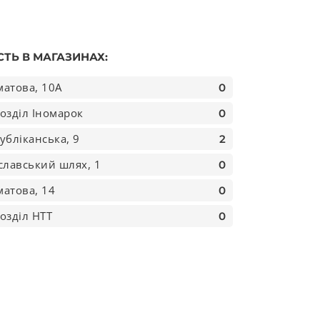
СТЬ В МАГАЗИНАХ:
атова, 10А
0
озділ Іномарок
0
убліканська, 9
2
славський шлях, 1
0
атова, 14
0
озділ НТТ
0