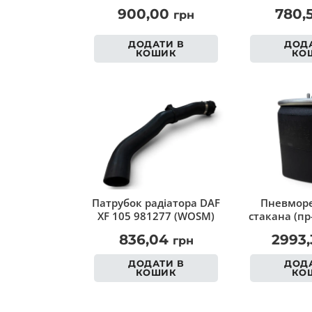
900,00
780,
грн
ДОДАТИ В
ДОДА
КОШИК
КО
Патрубок радіатора DAF
Пневморе
XF 105 981277 (WOSM)
стакана (пр
836,04
2993
грн
ДОДАТИ В
ДОДА
КОШИК
КО