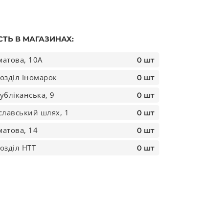
СТЬ В МАГАЗИНАХ:
атова, 10А
0 шт
озділ Іномарок
0 шт
убліканська, 9
0 шт
славський шлях, 1
0 шт
атова, 14
0 шт
озділ НТТ
0 шт