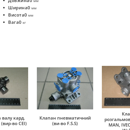
Довжина
0
мм
Ширина
0
мм
Висота
0
мм
Вага
0
кг
Кла
 валу кард.
Клапан пневматичний
розгальмов
(вир-во CEI)
(ви-во F.S.S)
MAN, IVEC