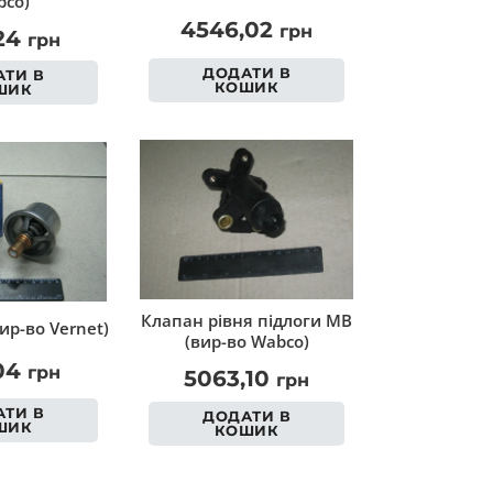
co)
4546,02
грн
,24
грн
ДОДАТИ В
ТИ В
КОШИК
ШИК
Клапан рівня підлоги MB
ир-во Vernet)
(вир-во Wabco)
,04
грн
5063,10
грн
ТИ В
ДОДАТИ В
ШИК
КОШИК