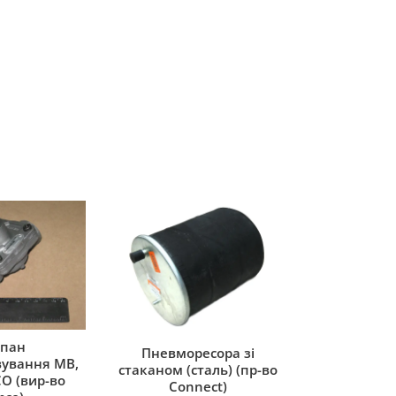
пан
Пневморесора зі
ування MB,
стаканом (сталь) (пр-во
O (вир-во
Connect)