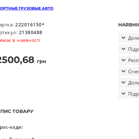
ОРТНЫЕ ГРУЗОВЫЕ АВТО
артка:
222016150*
НАЯВНІ
ртикул:
21380488
Долм
емає в наявності
Підр
2500,68
Респ
грн
Січе
Долм
Підр
ПИС ТОВАРУ
рос-коди: