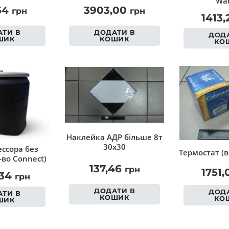
Wab
54
3903,00
грн
грн
1413
ТИ В
ДОДАТИ В
ДОДА
ШИК
КОШИК
КО
Наклейка АДР більше 8т
30х30
ссора без
Термостат (в
-во Connect)
137,46
грн
1751
,34
грн
ДОДАТИ В
ДОДА
ТИ В
КОШИК
КО
ШИК