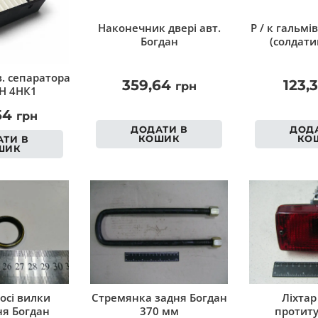
Наконечник двері авт.
Р / к гальмі
Богдан
(солдати
. сепаратора
359,64
123,
грн
Н 4НК1
54
грн
ДОДАТИ В
ДОДА
КОШИК
КО
ТИ В
ШИК
осі вилки
Стремянка задня Богдан
Ліхтар
я Богдан
370 мм
протит