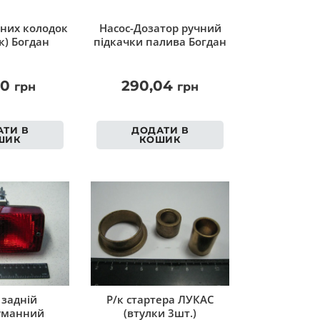
вних колодок
Насос-Дозатор ручний
к) Богдан
підкачки палива Богдан
30
290,04
грн
грн
ТИ В
ДОДАТИ В
ШИК
КОШИК
 задній
Р/к стартера ЛУКАС
уманний
(втулки 3шт.)