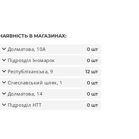
НАЯВНІСТЬ В МАГАЗИНАХ:
Долматова, 10А
0 шт
Підрозділ Іномарок
0 шт
Республіканська, 9
12 шт
Січеславський шлях, 1
0 шт
реднього внутрішня (вир-во Україна) кількість
Долматова, 14
0 шт
Підрозділ НТТ
0 шт