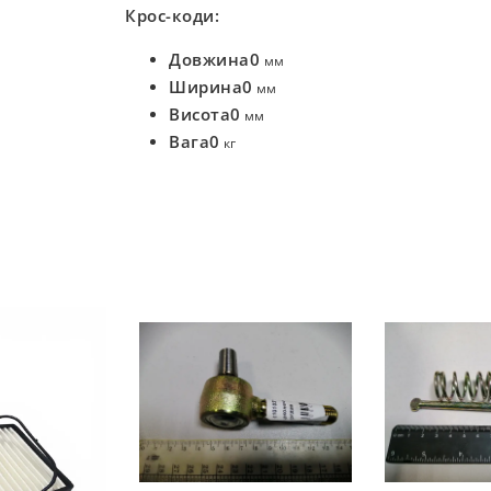
Крос-коди:
Довжина
0
мм
Ширина
0
мм
Висота
0
мм
Вага
0
кг