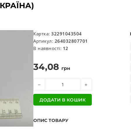
КРАЇНА)
Картка:
32291043504
Артикул:
264032807701
В наявності:
12
34,08
грн
Втулка (сайлентблок) стабілізатора Еталон пе
ДОДАТИ В КОШИК
ОПИС ТОВАРУ