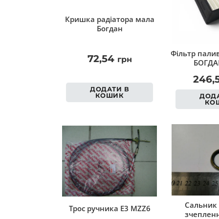
Кришка радіатора мала
Богдан
Фільтр палив
72,54
грн
БОГДА
246,
ДОДАТИ В
КОШИК
ДОДА
КО
Сальник 
Трос ручника Е3 MZZ6
зчепленн