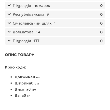
Підрозділ Іномарок
0
Республіканська, 9
0
Січеславський шлях, 1
0
Долматова, 14
0
Підрозділ НТТ
0
ОПИС ТОВАРУ
Крос-коди:
Довжина
0
мм
Ширина
0
мм
Висота
0
мм
Вага
0
кг