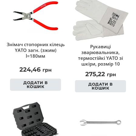
Знімач стопорних кілець
Рукавиці
YATO загн. (зжим)
зварювальника,
l=180мм
термостійкі YATO зі
шкіри, розмір 10
224,46
грн
275,22
грн
ДОДАТИ В
ДОДАТИ В
КОШИК
КОШИК