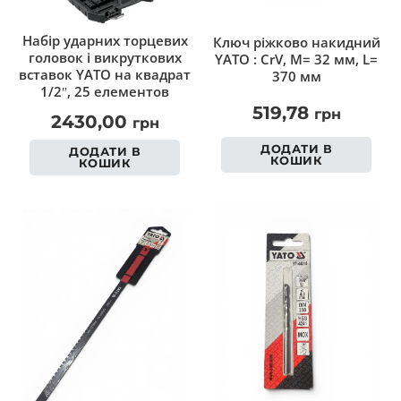
Набір ударних торцевих
Ключ ріжково накидний
головок і викруткових
YATO : CrV, М= 32 мм, L=
вставок YATO на квадрат
370 мм
1/2″, 25 елементов
519,78
грн
2430,00
грн
ДОДАТИ В
ДОДАТИ В
КОШИК
КОШИК