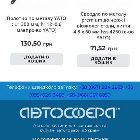
Cвердло по металу
Полотно по металу YATO
premium до нерж і
: L= 300 мм, h=12×0.6
вісоколег стали, лиття
мм(про-во YATO)
4.8 х 60 мм hss 4250 (в-во
YATO)
130,50
грн
71,52
грн
ДОДАТИ В
ДОДАТИ В
КОШИК
КОШИК
Телефони швидкого зв`язку:
+38 (067) 284 2959
,
+38
(095) 020 8483
,
+38 (066) 057 6050
Автозапчастини для вантажівок та
супутні автотовари в Україні
МАГАЗИНИ В М. КАМ`ЯНСЬКЕ