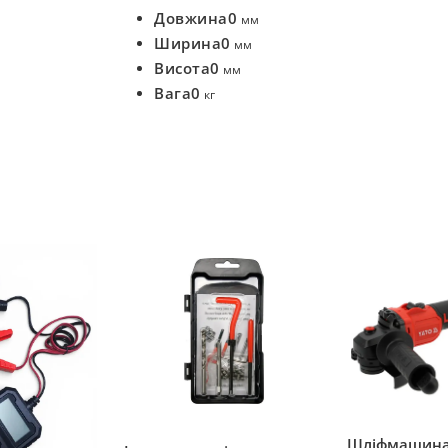
Довжина
0
мм
Ширина
0
мм
Висота
0
мм
Вага
0
кг
Шліфмашина 