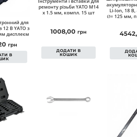
Інструменти і вставки для
акумуляторн
ремонту різьби YATO М14
Li-Ion, 18 В,
х 1.5 мм, компл. 15 шт
Ø= 125 мм, п
тронний для
 12 В YATO з
1008,00
грн
4542
им дисплеєм
,20
грн
ДОДАТИ В
ДОДА
КОШИК
ТИ В
КО
ШИК