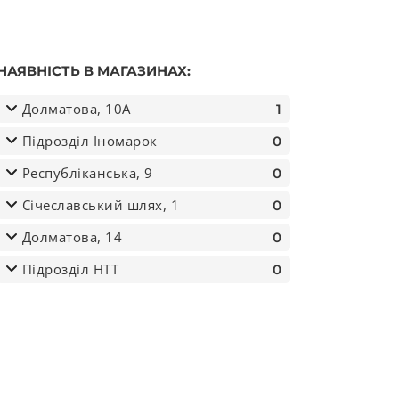
НАЯВНІСТЬ В МАГАЗИНАХ:
Долматова, 10А
1
Підрозділ Іномарок
0
Республіканська, 9
0
Січеславський шлях, 1
0
Долматова, 14
0
Підрозділ НТТ
0