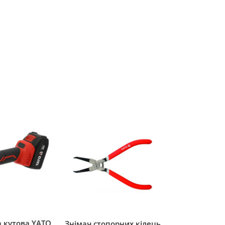
кутова YATO
Знімач стопорних кілець