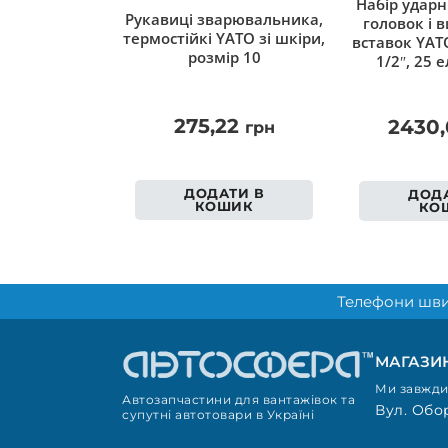
Набір ударн
Рукавиці зварювальника,
головок і 
термостійкі YATO зі шкіри,
вставок YAT
розмір 10
1/2″, 25 
275,22
2430
грн
ДОДАТИ В
ДОДА
КОШИК
КО
Телефони шви
МАГАЗИН
Ми завжди 
Автозапчастини для вантажівок та
Вул. Обор
супутні автотовари в Україні