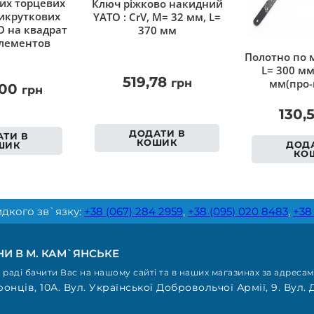
их торцевих
Ключ ріжково накидний
викруткових
YATO : CrV, М= 32 мм, L=
O на квадрат
370 мм
елементов
Полотно по м
L= 300 мм
519,78
грн
мм(про-
,00
грн
130,
ДОДАТИ В
ТИ В
КОШИК
ДОДА
ШИК
КО
дкого зв`язку:
+38 (067) 284 2959
,
+38 (095) 020 8483
,
+38
И В М. КАМ`ЯНСЬКЕ
раді бачити Вас на нашому сайті та в наших магазинах за адресам
онців, 10А. Вул. Української Добровольчої Армії, 9. Вул. 