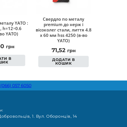
Cвердло по металу
еталу YATO :
premium до нерж і
, h=12×0.6
вісоколег стали, лиття 4.8
во YATO)
х 60 мм hss 4250 (в-во
YATO)
50
грн
71,52
грн
ТИ В
ДОДАТИ В
ШИК
КОШИК
 (066) 057 6050
и:
Добровольців, 1. Вул. Оборонців, 14