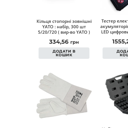
Тестер елек
Кільця cтопорні зовнішні
акумуляторів
YATO : набір, 300 шт
LED цифров
5/20/720 ( вир-во YATO )
1555
334,56
грн
ДОДА
ДОДАТИ В
КО
КОШИК