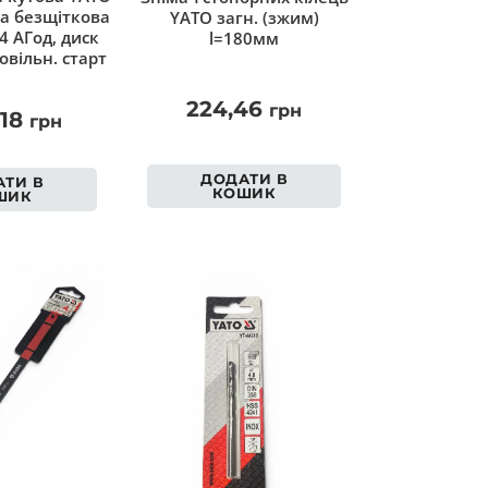
а безщіткова
YATO загн. (зжим)
 4 АГод, диск
l=180мм
овільн. старт
224,46
грн
,18
грн
ДОДАТИ В
ТИ В
КОШИК
ШИК