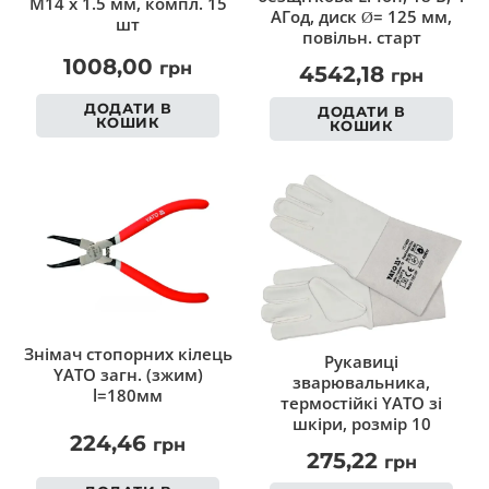
М14 х 1.5 мм, компл. 15
АГод, диск Ø= 125 мм,
шт
повільн. старт
1008,00
грн
4542,18
грн
ДОДАТИ В
ДОДАТИ В
КОШИК
КОШИК
Знімач стопорних кілець
Рукавиці
YATO загн. (зжим)
зварювальника,
l=180мм
термостійкі YATO зі
шкіри, розмір 10
224,46
грн
275,22
грн