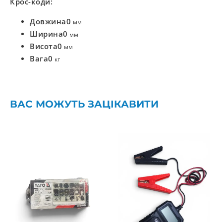
Крос-коди:
Довжина
0
мм
Ширина
0
мм
Висота
0
мм
Вага
0
кг
ВАС МОЖУТЬ ЗАЦІКАВИТИ