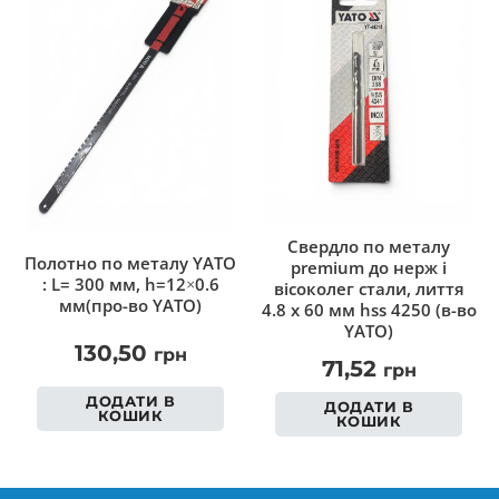
Cвердло по металу
Полотно по металу YATO
premium до нерж і
: L= 300 мм, h=12×0.6
вісоколег стали, лиття
мм(про-во YATO)
4.8 х 60 мм hss 4250 (в-во
YATO)
130,50
грн
71,52
грн
ДОДАТИ В
ДОДАТИ В
КОШИК
КОШИК