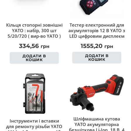
Тестер електронний для
Кільця cтопорні зовнішні
акумуляторів 12 В YATO з
YATO : набір, 300 шт
LED цифровим дисплеєм
5/20/720 ( вир-во YATO )
1555,20
334,56
грн
грн
ДОДАТИ В
ДОДАТИ В
КОШИК
КОШИК
Шліфмашина кутова
Інструменти і вставки
YATO акумуляторна
для ремонту різьби YATO
безщіткова Li-Ion, 18 В, 4