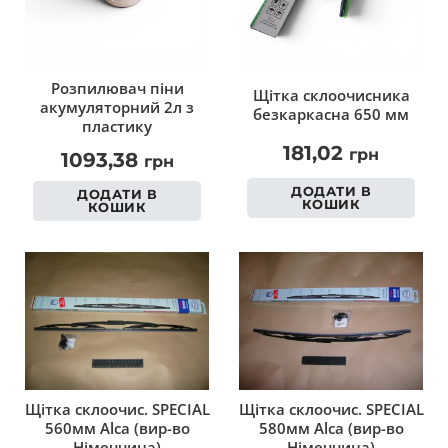
Розпилювач піни
Щітка склоочисника
акумуляторний 2л з
безкаркасна 650 мм
пластику
181,02
грн
1093,38
грн
ДОДАТИ В
ДОДАТИ В
КОШИК
КОШИК
Щітка склоочис. SPECIAL
Щітка склоочис. SPECIAL
560мм Alca (вир-во
580мм Alca (вир-во
Німеччина)
Німеччина)