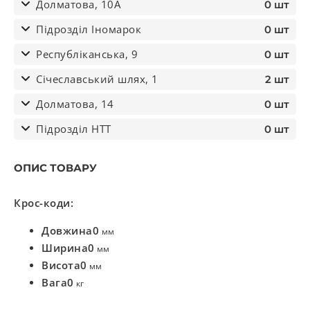
Долматова, 10А
0 шт
Підрозділ Іномарок
0 шт
Республіканська, 9
0 шт
Січеславський шлях, 1
2 шт
Долматова, 14
0 шт
Підрозділ НТТ
0 шт
ОПИС ТОВАРУ
Крос-коди:
Довжина
0
мм
Ширина
0
мм
Висота
0
мм
Вага
0
кг