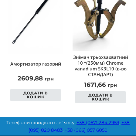
Знімач трьохзахватний
10 “(250мм) Chrome
Амортизатор газовий
vanadium SK3L10 (в-во
СТАНДАРТ)
2609,88
грн
1671,66
грн
ДОДАТИ В
ДОДАТИ В
КОШИК
КОШИК
Телефони швидкого зв`язку:
+38 (067) 284 2959
,
+38
(095) 020 8483
,
+38 (066) 057 6050