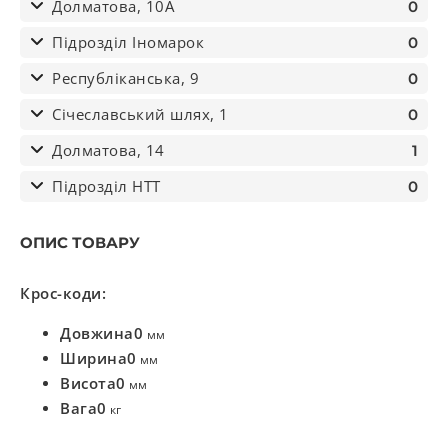
Долматова, 10А
0
Підрозділ Іномарок
0
Республіканська, 9
0
Січеславський шлях, 1
0
Долматова, 14
1
Підрозділ НТТ
0
ОПИС ТОВАРУ
Крос-коди:
Довжина
0
мм
Ширина
0
мм
Висота
0
мм
Вага
0
кг