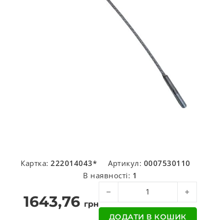
Картка:
222014043*
Артикул:
0007530110
В наявності:
1
Трос привідний с/г кількість
1643,76
грн
ДОДАТИ В КОШИК