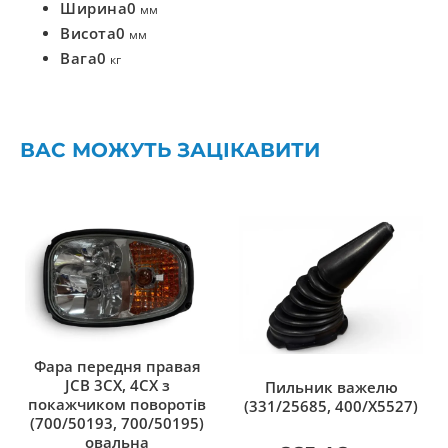
Ширина
0
мм
Висота
0
мм
Вага
0
кг
ВАС МОЖУТЬ ЗАЦІКАВИТИ
Фара передня правая
JCB 3CX, 4CX з
Пильник важелю
покажчиком поворотів
(331/25685, 400/X5527)
(700/50193, 700/50195)
овальна