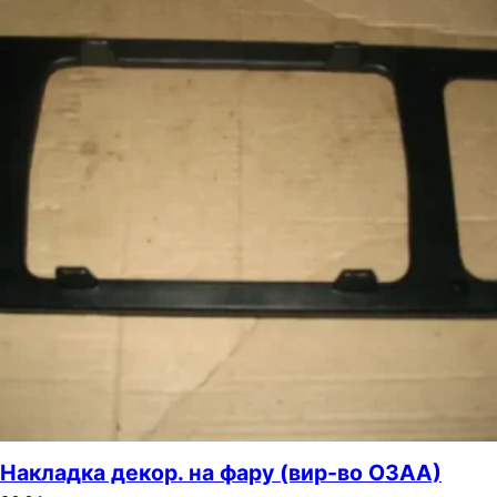
Накладка декор. на фару (вир-во ОЗАА)