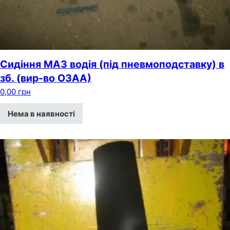
Сидіння МАЗ водія (під пневмоподставку) в
зб. (вир-во ОЗАА)
0,00
грн
Нема в наявності