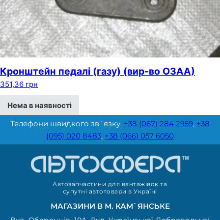
Кронштейн педалі (газу) (вир-во ОЗАА)
351,36
грн
Нема в наявності
Телефони швидкого зв`язку:
+38 (067) 284 2959
,
+38
(095) 020 8483
,
+38 (066) 057 6050
Автозапчастини для вантажівок та
супутні автотовари в Україні
МАГАЗИНИ В М. КАМ`ЯНСЬКЕ
Вул. Оборонців, 10А. Вул. Української Добровольчої