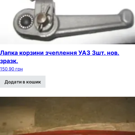
Лапка корзини зчеплення УАЗ 3шт. нов.
зразк.
150,90
грн
Додати в кошик