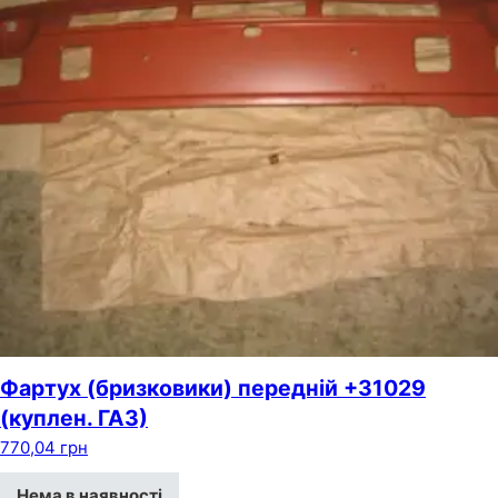
Фартух (бризковики) передній +31029
(куплен. ГАЗ)
770,04
грн
Нема в наявності