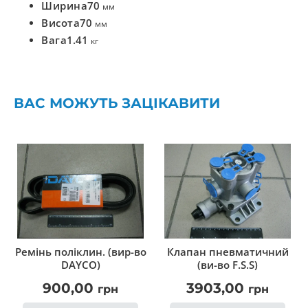
Ширина
70
мм
Висота
70
мм
Вага
1.41
кг
ВАС МОЖУТЬ ЗАЦІКАВИТИ
Ремінь поліклин. (вир-во
Клапан пневматичний
DAYCO)
(ви-во F.S.S)
900,00
3903,00
грн
грн