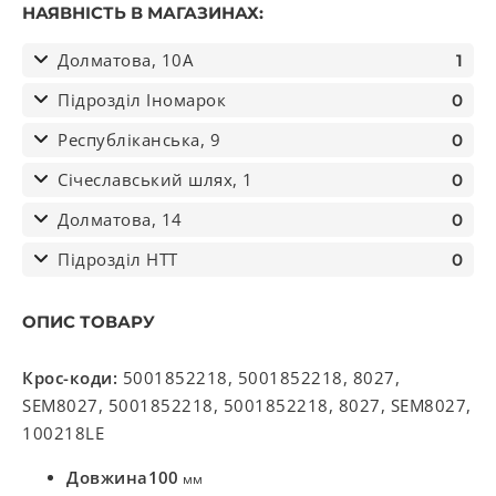
НАЯВНІСТЬ В МАГАЗИНАХ:
Долматова, 10А
1
Підрозділ Іномарок
0
Республіканська, 9
0
Січеславський шлях, 1
0
Долматова, 14
0
Підрозділ НТТ
0
ОПИС ТОВАРУ
Крос-коди:
5001852218, 5001852218, 8027,
SEM8027, 5001852218, 5001852218, 8027, SEM8027,
100218LE
Довжина
100
мм