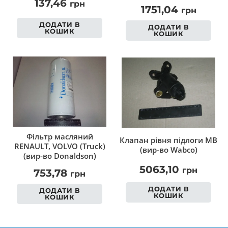
137,46
грн
1751,04
грн
ДОДАТИ В
ДОДАТИ В
КОШИК
КОШИК
Фільтр масляний
Клапан рівня підлоги MB
RENAULT, VOLVO (Truck)
(вир-во Wabco)
(вир-во Donaldson)
5063,10
грн
753,78
грн
ДОДАТИ В
ДОДАТИ В
КОШИК
КОШИК