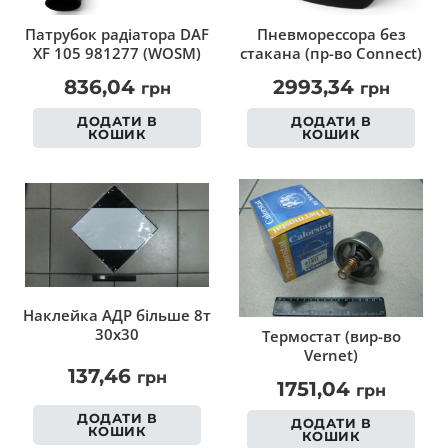
Патрубок радіатора DAF
Пневморессора без
XF 105 981277 (WOSM)
стакана (пр-во Connect)
836,04
2993,34
грн
грн
ДОДАТИ В
ДОДАТИ В
КОШИК
КОШИК
Наклейка АДР більше 8т
30х30
Термостат (вир-во
Vernet)
137,46
грн
1751,04
грн
ДОДАТИ В
ДОДАТИ В
КОШИК
КОШИК