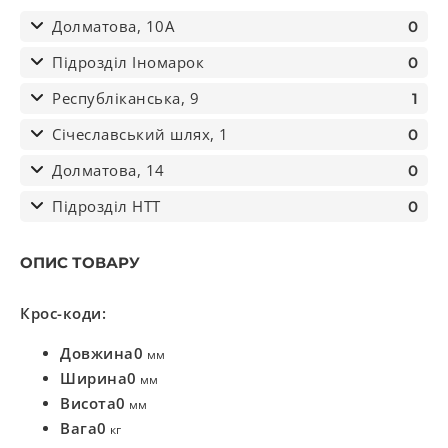
Долматова, 10А
0
Підрозділ Іномарок
0
Республіканська, 9
1
Січеславський шлях, 1
0
Долматова, 14
0
Підрозділ НТТ
0
ОПИС ТОВАРУ
Крос-коди:
Довжина
0
мм
Ширина
0
мм
Висота
0
мм
Вага
0
кг