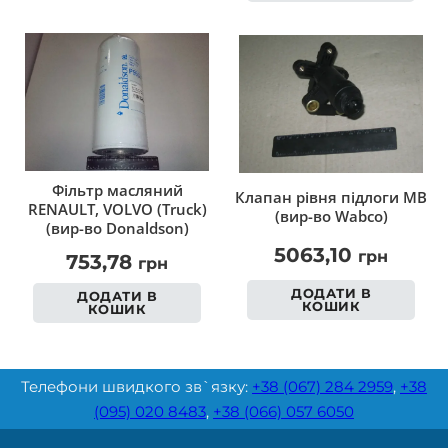
Фільтр масляний
Клапан рівня підлоги MB
RENAULT, VOLVO (Truck)
(вир-во Wabco)
(вир-во Donaldson)
5063,10
грн
753,78
грн
ДОДАТИ В
ДОДАТИ В
КОШИК
КОШИК
Телефони швидкого зв`язку:
+38 (067) 284 2959
,
+38
(095) 020 8483
,
+38 (066) 057 6050