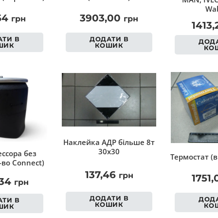
Wab
54
3903,00
грн
грн
1413
ТИ В
ДОДАТИ В
ДОДА
ШИК
КОШИК
КО
Наклейка АДР більше 8т
30х30
ссора без
Термостат (в
-во Connect)
137,46
грн
1751
,34
грн
ДОДАТИ В
ДОДА
ТИ В
КОШИК
КО
ШИК