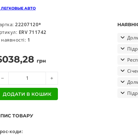
 ЛЕГКОВЫЕ АВТО
артка:
22207120*
НАЯВНІ
ртикул:
ERV 711742
Долм
 наявності:
1
Підр
6038,28
Респ
грн
Січе
/к шквореня кількість
Долм
Підр
ДОДАТИ В КОШИК
ПИС ТОВАРУ
рос-коди: