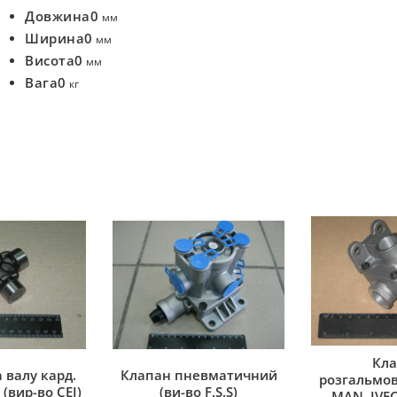
Довжина
0
мм
Ширина
0
мм
Висота
0
мм
Вага
0
кг
Кла
 валу кард.
Клапан пневматичний
розгальмов
(вир-во CEI)
(ви-во F.S.S)
MAN, IVEC