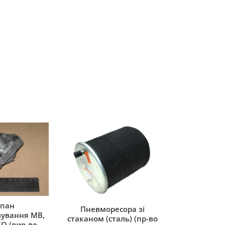
пан
Пневморесора зі
ування MB,
стаканом (сталь) (пр-во
O (вир-во