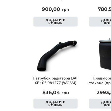
900,00
780,
грн
ДОДАТИ В
ДОДА
КОШИК
КО
Патрубок радіатора DAF
Пневморе
XF 105 981277 (WOSM)
стакана (пр
836,04
2993
грн
ДОДАТИ В
ДОДА
КОШИК
КО