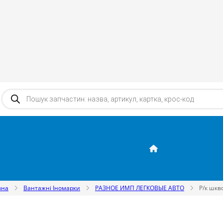
Products search
вна
Вантажні Іномарки
РАЗНОЕ ИМП ЛЕГКОВЫЕ АВТО
Р/к шкв