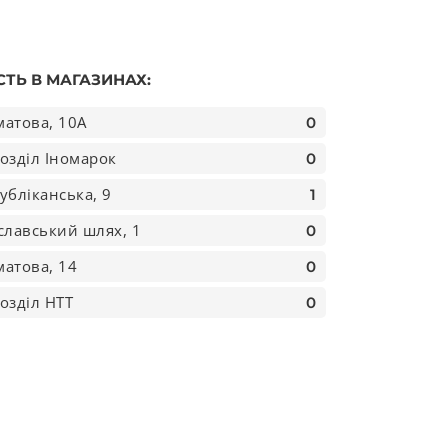
СТЬ В МАГАЗИНАХ:
атова, 10А
0
озділ Іномарок
0
убліканська, 9
1
славський шлях, 1
0
атова, 14
0
озділ НТТ
0