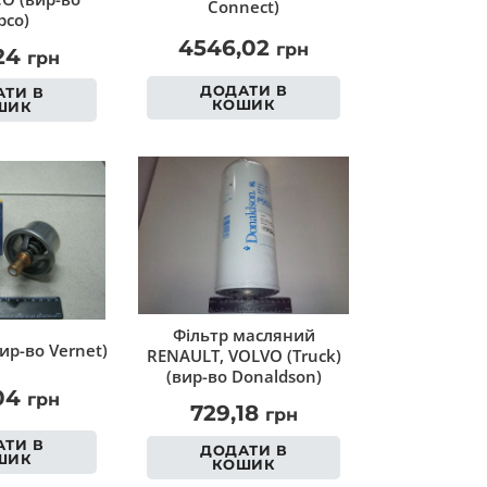
Connect)
co)
4546,02
грн
,24
грн
ДОДАТИ В
ТИ В
КОШИК
ШИК
Фільтр масляний
ир-во Vernet)
RENAULT, VOLVO (Truck)
(вир-во Donaldson)
,04
грн
729,18
грн
ТИ В
ДОДАТИ В
ШИК
КОШИК