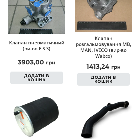
Клапан
Клапан пневматичний
розгальмовування MB,
(ви-во F.S.S)
MAN, IVECO (вир-во
Wabco)
3903,00
грн
1413,24
грн
ДОДАТИ В
ДОДАТИ В
КОШИК
КОШИК