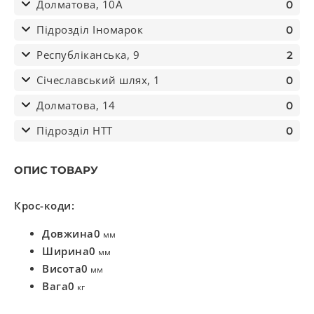
Долматова, 10А
0
Підрозділ Іномарок
0
Республіканська, 9
2
Січеславський шлях, 1
0
Долматова, 14
0
Підрозділ НТТ
0
ОПИС ТОВАРУ
Крос-коди:
Довжина
0
мм
Ширина
0
мм
Висота
0
мм
Вага
0
кг