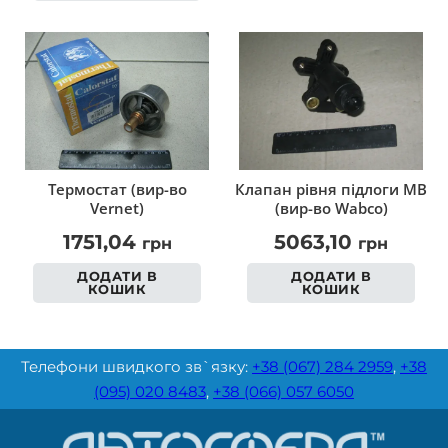
Термостат (вир-во
Клапан рівня підлоги MB
Vernet)
(вир-во Wabco)
1751,04
5063,10
грн
грн
ДОДАТИ В
ДОДАТИ В
КОШИК
КОШИК
Телефони швидкого зв`язку:
+38 (067) 284 2959
,
+38
(095) 020 8483
,
+38 (066) 057 6050