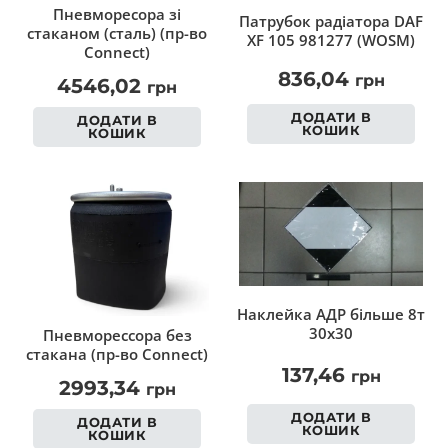
Пневморесора зі
Патрубок радіатора DAF
стаканом (сталь) (пр-во
XF 105 981277 (WOSM)
Connect)
836,04
грн
4546,02
грн
ДОДАТИ В
ДОДАТИ В
КОШИК
КОШИК
Наклейка АДР більше 8т
30х30
Пневморессора без
стакана (пр-во Connect)
137,46
грн
2993,34
грн
ДОДАТИ В
ДОДАТИ В
КОШИК
КОШИК