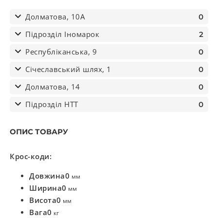
Долматова, 10А
0
Підрозділ Іномарок
2
Республіканська, 9
0
Січеславський шлях, 1
0
Долматова, 14
0
Підрозділ НТТ
0
ОПИС ТОВАРУ
Крос-коди:
Довжина
0
мм
Ширина
0
мм
Висота
0
мм
Вага
0
кг