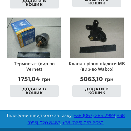
ДОДАТИ В
КОШИК
КОШИК
Термостат (вир-во
Клапан рівня підлоги MB
Vernet)
(вир-во Wabco)
1751,04
5063,10
грн
грн
ДОДАТИ В
ДОДАТИ В
КОШИК
КОШИК
Телефони швидкого зв`язку:
+38 (067) 284 2959
,
+38
(095) 020 8483
,
+38 (066) 057 6050