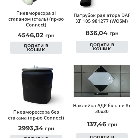
Пневморесора зі
Патрубок радіатора DAF
стаканом (сталь) (пр-во
XF 105 981277 (WOSM)
Connect)
836,04
грн
4546,02
грн
ДОДАТИ В
ДОДАТИ В
КОШИК
КОШИК
Наклейка АДР більше 8т
30х30
Пневморессора без
стакана (пр-во Connect)
137,46
грн
2993,34
грн
ДОДАТИ В