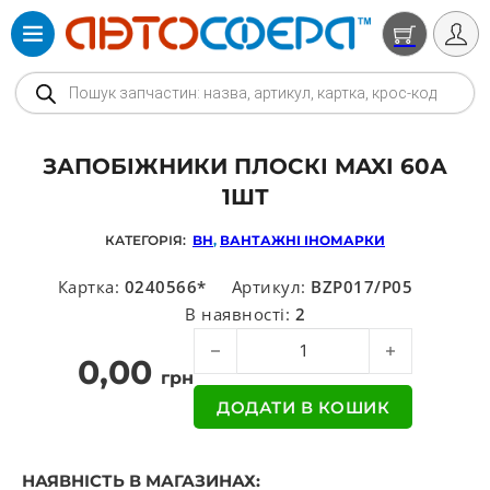
Products search
ЗАПОБІЖНИКИ ПЛОСКІ MAXI 60А
1ШТ
КАТЕГОРІЯ:
BH
,
ВАНТАЖНІ ІНОМАРКИ
Картка:
0240566*
Артикул:
BZP017/P05
В наявності:
2
Запобіжники плоскі MAXI 60А 1шт кі
0,00
грн
ДОДАТИ В КОШИК
НАЯВНІСТЬ В МАГАЗИНАХ: