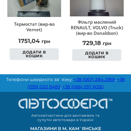
Фільтр масляний
Термостат (вир-во
RENAULT, VOLVO (Truck)
Vernet)
(вир-во Donaldson)
1751,04
грн
729,18
грн
ДОДАТИ В
ДОДАТИ В
КОШИК
КОШИК
Телефони швидкого зв`язку:
+38 (067) 284 2959
,
+38
(095) 020 8483
,
+38 (066) 057 6050
Автозапчастини для вантажівок та
супутні автотовари в Україні
МАГАЗИНИ В М. КАМ`ЯНСЬКЕ