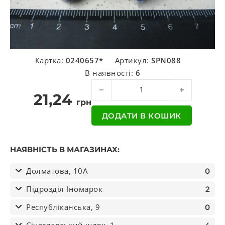
Картка:
0240657*
Артикул:
SPN088
В наявності:
6
Фітінг повітряний метал,угл.11 мм кі
21,24
грн
ДОДАТИ В КОШИК
НАЯВНІСТЬ В МАГАЗИНАХ:
Долматова, 10А
0
Підрозділ Іномарок
2
Республіканська, 9
0