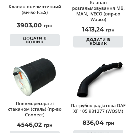
Клапан
Клапан пневматичний
розгальмовування MB,
(ви-во F.S.S)
MAN, IVECO (вир-во
Wabco)
3903,00
грн
1413,24
грн
ДОДАТИ В
ДОДАТИ В
КОШИК
КОШИК
Пневморесора зі
Патрубок радіатора DAF
стаканом (сталь) (пр-во
XF 105 981277 (WOSM)
Connect)
836,04
грн
4546,02
грн