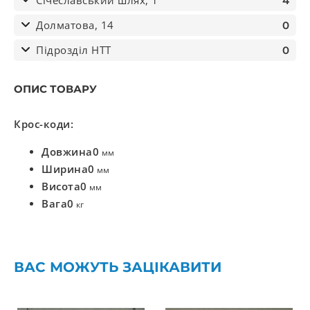
Січеславський шлях, 1
4
Долматова, 14
0
Підрозділ НТТ
0
ОПИС ТОВАРУ
Крос-коди:
Довжина
0
мм
Ширина
0
мм
Висота
0
мм
Вага
0
кг
ВАС МОЖУТЬ ЗАЦІКАВИТИ