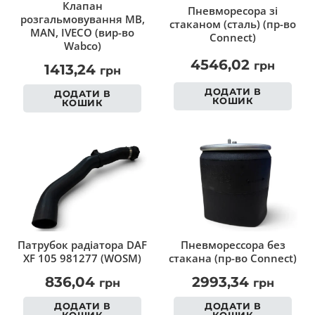
Клапан
Пневморесора зі
розгальмовування MB,
стаканом (сталь) (пр-во
MAN, IVECO (вир-во
Connect)
Wabco)
4546,02
грн
1413,24
грн
ДОДАТИ В
ДОДАТИ В
КОШИК
КОШИК
Патрубок радіатора DAF
Пневморессора без
XF 105 981277 (WOSM)
стакана (пр-во Connect)
836,04
2993,34
грн
грн
ДОДАТИ В
ДОДАТИ В
КОШИК
КОШИК