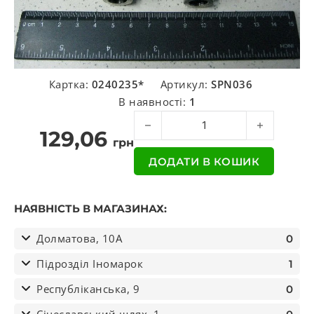
Картка:
0240235*
Артикул:
SPN036
В наявності:
1
Фітінг повітряний метал-пластік, d
129,06
грн
ДОДАТИ В КОШИК
НАЯВНІСТЬ В МАГАЗИНАХ:
Долматова, 10А
0
Підрозділ Іномарок
1
Республіканська, 9
0