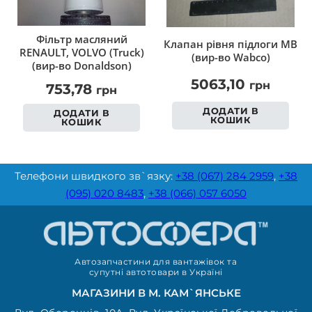
Фільтр масляний
Клапан рівня підлоги MB
RENAULT, VOLVO (Truck)
(вир-во Wabco)
(вир-во Donaldson)
5063,10
грн
753,78
грн
ДОДАТИ В
ДОДАТИ В
КОШИК
КОШИК
Телефони швидкого зв`язку:
+38 (067) 284 2959
,
+38
(095) 020 8483
,
+38 (066) 057 6050
Автозапчастини для вантажівок та
супутні автотовари в Україні
МАГАЗИНИ В М. КАМ`ЯНСЬКЕ