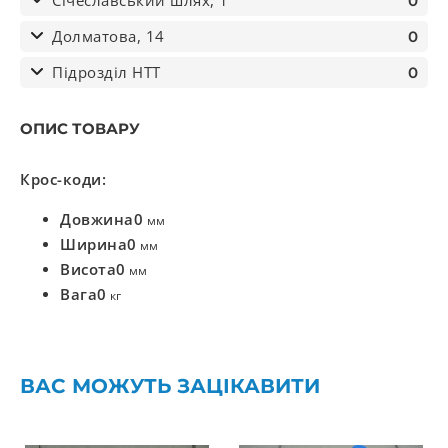
Січеславський шлях, 1
0
Долматова, 14
0
Підрозділ НТТ
0
ОПИС ТОВАРУ
Крос-коди:
Довжина
0
мм
Ширина
0
мм
Висота
0
мм
Вага
0
кг
ВАС МОЖУТЬ ЗАЦІКАВИТИ